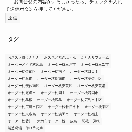
お問合せの内容がよろしかったら、チェックを入れ
て送信ボタンを押してください。
タグ
おススメ掛けふとん
おススメ敷きふとん
ふとんリフォーム
オーダーメイド枕広島
オーダー枕三原市
オーダー枕三次市
オーダー枕佐伯区
オーダー枕南区
オーダー枕口コミ
オーダー枕呉市
オーダー枕周南市
オーダー枕安佐北区
オーダー枕安佐南区
オーダー枕安芸区
オーダー枕安芸郡
オーダー枕尾道市
オーダー枕岡山
オーダー枕岩国市
オーダー枕島根
オーダー枕広島
オーダー枕広島市中区
オーダー枕広島市西区
オーダー枕廿日市市
オーダー枕東区
オーダー枕東広島
オーダー枕浜田市
オーダー枕福山
オーダー枕香川
大竹市オーダー枕
広島
羽毛・羽根
製造現場・作り手の声