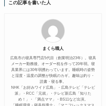
この記事を書いた人
まくら職人
広島市の寝具専門店5代目（創業明治23年）。寝具
メーカー勤務後、オーダー枕を作って20年弱。寝
具業界には30年弱携わっています。睡眠時の姿勢
と湿度・温度の調整が快眠のカギ。趣味は釣り・
読書・寝る事。
NHK「お好みワイド広島」・広島テレビ「テレビ
派」・RCC「元就」・テレビ新広島「知りた
め！」・「満点ママ」・BS11など出演。
「睡眠環境・寝具指導士」「マニフレックスマス