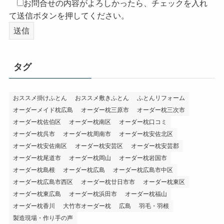
お問合せの内容がよろしかったら、チェックを入れ
て送信ボタンを押してください。
タグ
おススメ掛けふとん
おススメ敷きふとん
ふとんリフォーム
オーダーメイド枕広島
オーダー枕三原市
オーダー枕三次市
オーダー枕佐伯区
オーダー枕南区
オーダー枕口コミ
オーダー枕呉市
オーダー枕周南市
オーダー枕安佐北区
オーダー枕安佐南区
オーダー枕安芸区
オーダー枕安芸郡
オーダー枕尾道市
オーダー枕岡山
オーダー枕岩国市
オーダー枕島根
オーダー枕広島
オーダー枕広島市中区
オーダー枕広島市西区
オーダー枕廿日市市
オーダー枕東区
オーダー枕東広島
オーダー枕浜田市
オーダー枕福山
オーダー枕香川
大竹市オーダー枕
広島
羽毛・羽根
製造現場・作り手の声