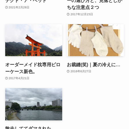
テクト・ア・ベッド
ーの選び方と、見落としが
ちな注意点２つ
2021年2月28日
2017年12月15日
オーダーメイド枕専用ピロ
お裁縫(笑)｜夏の冷えに…
ーケース新色。
2016年6月27日
2017年4月21日
散歩しててダマされた