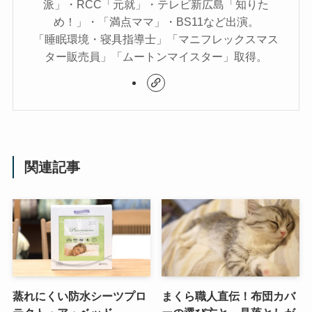
派」・RCC「元就」・テレビ新広島「知りた
め！」・「満点ママ」・BS11など出演。
「睡眠環境・寝具指導士」「マニフレックスマス
ター販売員」「ムートンマイスター」取得。
関連記事
蒸れにくい防水シーツプロ
まくら職人直伝！布団カバ