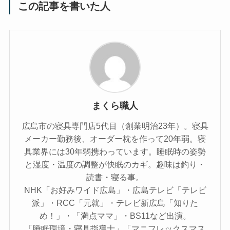
この記事を書いた人
まくら職人
広島市の寝具専門店5代目（創業明治23年）。寝具
メーカー勤務後、オーダー枕を作って20年弱。寝
具業界には30年弱携わっています。睡眠時の姿勢
と湿度・温度の調整が快眠のカギ。趣味は釣り・
読書・寝る事。
NHK「お好みワイド広島」・広島テレビ「テレビ
派」・RCC「元就」・テレビ新広島「知りた
め！」・「満点ママ」・BS11など出演。
「睡眠環境・寝具指導士」「マニフレックスマス