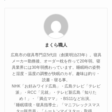
まくら職人
広島市の寝具専門店5代目（創業明治23年）。寝具
メーカー勤務後、オーダー枕を作って20年弱。寝
具業界には30年弱携わっています。睡眠時の姿勢
と湿度・温度の調整が快眠のカギ。趣味は釣り・
読書・寝る事。
NHK「お好みワイド広島」・広島テレビ「テレビ
派」・RCC「元就」・テレビ新広島「知りた
め！」・「満点ママ」・BS11など出演。
「睡眠環境・寝具指導士」「マニフレックスマス
ター販売員」「ムートンマイスター」取得。