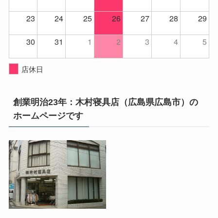
23
24
25
26
27
28
29
30
31
1
2
3
4
5
店休日
創業明治23年：木村寝具店（広島県広島市）の
ホームページです