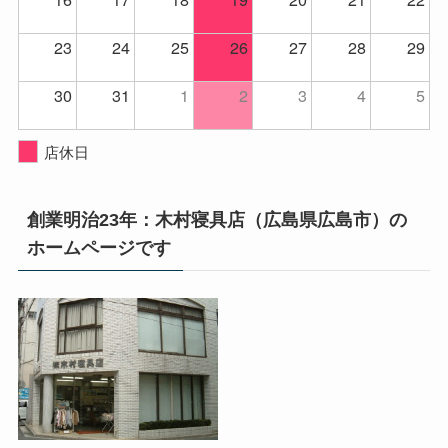
23
24
25
26
27
28
29
30
31
1
2
3
4
5
店休日
創業明治23年：木村寝具店（広島県広島市）の
ホームページです