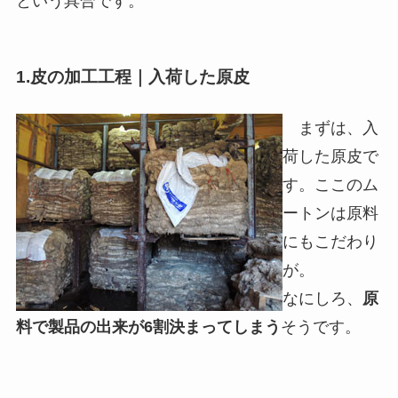
という具合です。
1.皮の加工工程｜入荷した原皮
まずは、入
荷した原皮で
す。ここのム
ートンは原料
にもこだわり
が。
なにしろ、
原
料で製品の出来が6割決まってしまう
そうです。