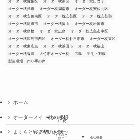
オーダー枕佐伯区
オーダー枕南区
オーダー枕口コミ
オーダー枕呉市
オーダー枕周南市
オーダー枕安佐北区
オーダー枕安佐南区
オーダー枕安芸区
オーダー枕安芸郡
オーダー枕尾道市
オーダー枕岡山
オーダー枕岩国市
オーダー枕島根
オーダー枕広島
オーダー枕広島市中区
オーダー枕広島市西区
オーダー枕廿日市市
オーダー枕東区
オーダー枕東広島
オーダー枕浜田市
オーダー枕福山
オーダー枕香川
大竹市オーダー枕
広島
羽毛・羽根
製造現場・作り手の声
ホーム
オーダーメイド枕の感想
オーダーメ
イド枕
まくらと寝姿勢のお話
オーダーメ
イド枕と
会社概要
は？