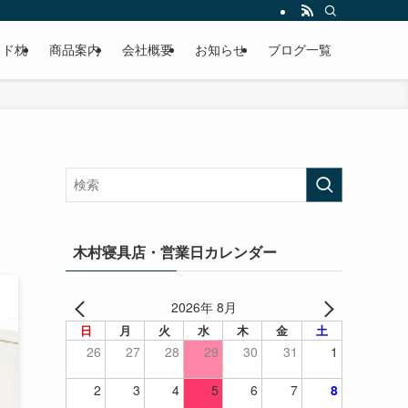
てみませんか？睡眠環境・寝具指導士在籍、メディア出演多数。
イド枕
商品案内
会社概要
お知らせ
ブログ一覧
木村寝具店・営業日カレンダー
2026年 8月
日
月
火
水
木
金
土
26
27
28
29
30
31
1
2
3
4
5
6
7
8