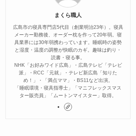
まくら職人
広島市の寝具専門店5代目（創業明治23年）。寝具
メーカー勤務後、オーダー枕を作って20年弱。寝
具業界には30年弱携わっています。睡眠時の姿勢
と湿度・温度の調整が快眠のカギ。趣味は釣り・
読書・寝る事。
NHK「お好みワイド広島」・広島テレビ「テレビ
派」・RCC「元就」・テレビ新広島「知りた
め！」・「満点ママ」・BS11など出演。
「睡眠環境・寝具指導士」「マニフレックスマス
ター販売員」「ムートンマイスター」取得。