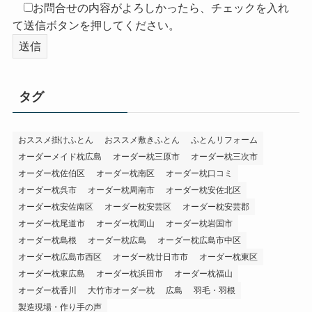
お問合せの内容がよろしかったら、チェックを入れ
て送信ボタンを押してください。
タグ
おススメ掛けふとん
おススメ敷きふとん
ふとんリフォーム
オーダーメイド枕広島
オーダー枕三原市
オーダー枕三次市
オーダー枕佐伯区
オーダー枕南区
オーダー枕口コミ
オーダー枕呉市
オーダー枕周南市
オーダー枕安佐北区
オーダー枕安佐南区
オーダー枕安芸区
オーダー枕安芸郡
オーダー枕尾道市
オーダー枕岡山
オーダー枕岩国市
オーダー枕島根
オーダー枕広島
オーダー枕広島市中区
オーダー枕広島市西区
オーダー枕廿日市市
オーダー枕東区
オーダー枕東広島
オーダー枕浜田市
オーダー枕福山
オーダー枕香川
大竹市オーダー枕
広島
羽毛・羽根
製造現場・作り手の声